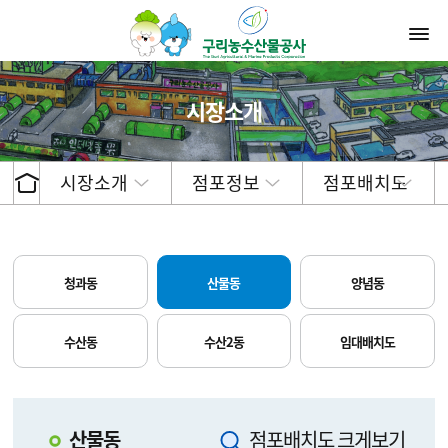
시장소개
시장소개
점포정보
점포배치도
청과동
산물동
양념동
수산동
수산2동
임대배치도
산물동
점포배치도 크게보기