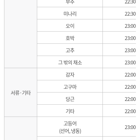
부추
22:30
미나리
22:30
오이
23:00
호박
23:00
고추
23:00
그 밖의 채소
23:00
감자
22:00
고구마
22:00
서류·기타
당근
22:00
기타
22:00
고등어
23:00
(선어, 냉동)