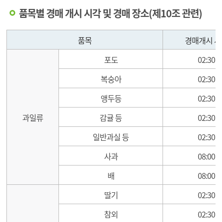
품목별 경매 개시 시각 및 경매 장소(제10조 관련)
중도매인 현황
품목
경매개시 시
포도
02:30
복숭아
02:30
앵두등
02:30
과일류
감귤 등
02:30
일반과실 등
02:30
사과
08:00
배
08:00
딸기
02:30
참외
02:30