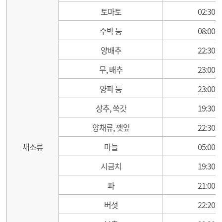
토마토
02:30
수박 등
08:00
양배추
22:30
무, 배추
23:00
양파 등
23:00
상추, 쑥갓
19:30
양채류, 깻잎
22:30
채소류
마늘
05:00
시금치
19:30
파
21:00
버섯
22:20