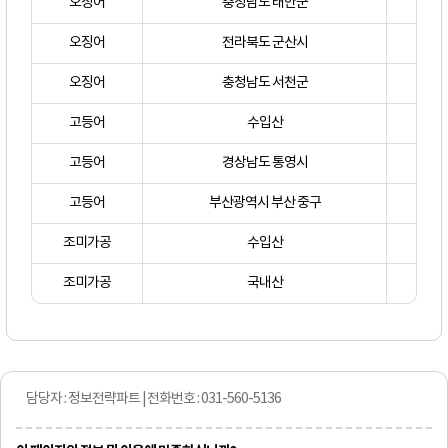
오징어
충청남도 태안군
오징어
전라북도 군산시
오징어
충청남도 서천군
고등어
수입산
고등어
경상남도 통영시
고등어
부산광역시 부산 중구
조미가공
수입산
조미가공
국내산
담당자 : 정보전략파트 | 전화번호 : 031-560-5136