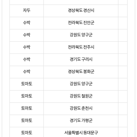
자두
경상북도 경산시
수박
전라북도 진안군
수박
강원도 양구군
수박
전라북도 전주시
수박
경기도 구리시
수박
경상북도 봉화군
토마토
강원도 양구군
토마토
강원도 철원군
토마토
강원도 춘천시
토마토
경기도 가평군
토마토
서울특별시 동대문구