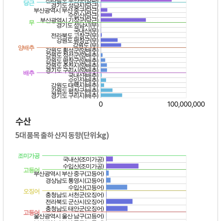
수산
5대 품목 출하 산지 동향(단위:kg)