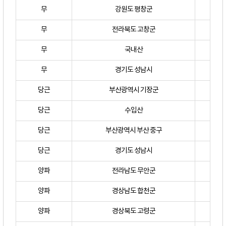
무
강원도 평창군
무
전라북도 고창군
무
국내산
무
경기도 성남시
당근
부산광역시 기장군
당근
수입산
당근
부산광역시 부산 중구
당근
경기도 성남시
양파
전라남도 무안군
양파
경상남도 합천군
양파
경상북도 고령군