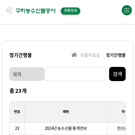
유통정보
정기간행물
· 유통자료실 ·
정기간행물
검색
총
23
개
번호
제목
작성자
23
2024년 농수산물 통계연보
전산관리자