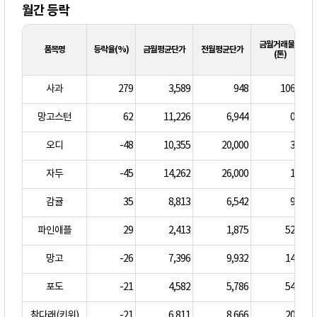
(단위 : kg단가, 원)
월간 등락
금월거래물량
품목명
등락율(%)
금월평균단가
전월평균단가
(톤)
사과
279
3,589
948
106.00
망고스턴
62
11,226
6,944
0.00
오디
-48
10,355
20,000
3.00
자두
-45
14,262
26,000
1.00
감귤
35
8,813
6,542
9.00
파인애플
29
2,413
1,875
52.00
망고
-26
7,396
9,932
14.00
포도
-21
4,582
5,786
54.00
참다래(키위)
-21
6,811
8,666
20.00