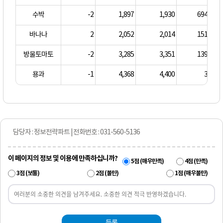
수박
-2
1,897
1,930
694.00
바나나
2
2,052
2,014
151.00
방울토마토
-2
3,285
3,351
139.00
용과
-1
4,368
4,400
3.00
담당자 : 정보전략파트 | 전화번호 : 031-560-5136
이 페이지의 정보 및 이용에 만족하십니까?
5점 (매우만족)
4점 (만족)
3점 (보통)
2점 (불만)
1점 (매우불만)