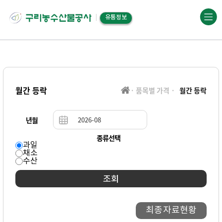
유통정보
월간 등락
· 품목별 가격 ·
월간 등락
년월
종류선택
과일
채소
수산
조회
최종자료현황